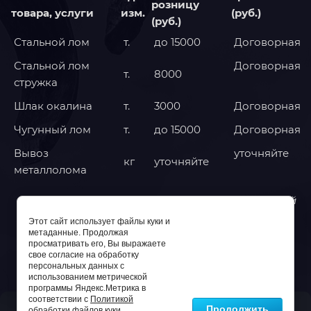
розницу
товара, услуги
изм.
(руб.)
(руб.)
Стальной лом
т.
до 15000
Договорная
Стальной лом
Договорная
т.
8000
стружка
Шлак окалина
т.
3000
Договорная
Чугунный лом
т.
до 15000
Договорная
Вывоз
уточняйте
кг
уточняйте
металлолома
* Действующие цены на сегодня за кг на цветной
лом в килограммах.
Этот сайт использует файлы куки и
* Действующие цены на сегодня за кг на чёрный
метаданные. Продолжая
просматривать его, Вы выражаете
лом в тоннах.
свое согласие на обработку
персональных данных с
использованием метрической
программы Яндекс.Метрика в
соответствии с
Политикой
Продолжить
обработки файлов куки
.